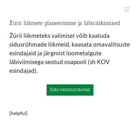
Skip
to
content
Žürii liikmete planeerimine ja läbirääkimised
Žürii liikmeteks valimisel võib kaaluda
sidusrühmade liikmeid, kaasata omavalitsuste
esindajaid ja järgmist loometalgute
läbiviimisega seotud osapooli (sh KOV
esindajad).
ŽÜRII MOODUSTAMINE
[helpful]