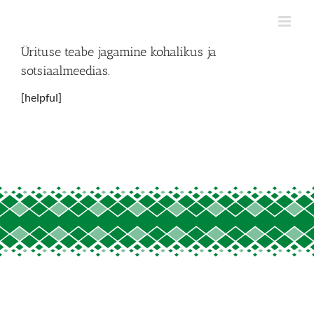
Skip
to
content
Ürituse teabe jagamine kohalikus ja
sotsiaalmeedias.
[helpful]